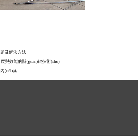
問題及解決方法
與效能的關(guān)鍵技術(shù)
nèi)涵