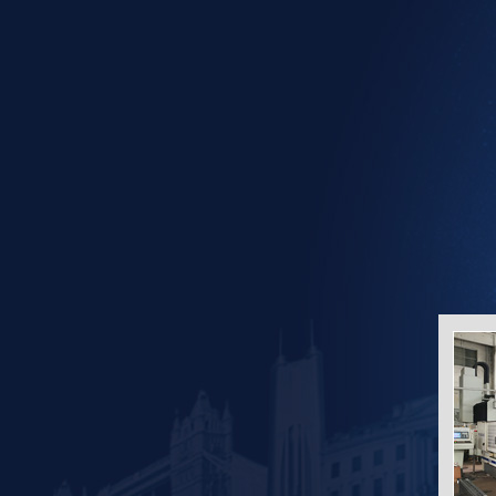
歡迎來到【無錫市正協(xié)機械制造有限公司】官網(wǎng)！
網(wǎng)站首頁
企業(yè)概況
產(chǎn)品中心
新聞中心
技術(shù)裝備
企業(yè)資質(zhì)
聯(lián)系我們
技術(shù)裝備
— 專業(yè)設(shè)備、品質(zhì)保障 —
產(chǎn)品中心
機床底座加工
機床機身加工
機床立柱
大型焊接件加工