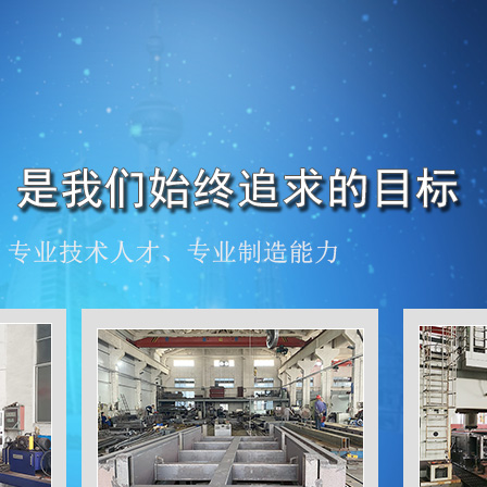
服務(wù)熱線
13606171898 / 13861688133
當前位置：
首頁
>
技術(shù)裝備