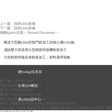
上一篇：
技術(shù)裝備
下一篇：
技術(shù)裝備
相關(guān)文檔
— Related Documents —
·
概述大型數(shù)控龍門銑加工的核心優(yōu)點
·
淺談壓力容器用大型精密焊接機制造加工
·
大型精密焊接床身制造加工：材料選擇策略
網(wǎng)站首頁
朱 ? 琳：13606171898
馬經(jīng)理：13861688133
企業(yè)概況
電 話：
0510-88990455
郵 箱：
sales@wxzxjxzz.com
網(wǎng) 址：
www.hnjxyl.com
產(chǎn)品中心
地 址：
無錫市新吳區(qū)鴻山街道錫協(xié)路203
Copy right ? 2020 無錫市正協(xié)機械制造有限公司 版權(quán)所有 